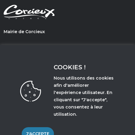
Mairie de Corcieux
1, PLace du Général de Gaulle
88430 - Corcieux
COOKIES !
03 29 50 67 21
Nous utilisons des cookies
afin d'améliorer
l'expérience utilisateur. En
Accès et horaires d'ouverture
cliquant sur "J'accepte",
vous consentez à leur
utilisation.
MENTIONS LÉGALES
J'ACCEPTE