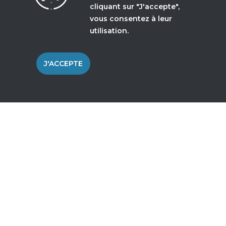
cliquant sur "J'accepte",
vous consentez à leur
AUTRES ALIMENTAIRES
utilisation.
Crèmerie Marcillat
J'ACCEPTE
Boucherie Petitdemange (SARL)
COIFFEURS
Coiffure à domicile – Mougeot
Toustyles Coiffure
Salon Nathalie