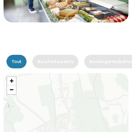
Tout
Bars/restaurants
Boulangeries/pâtiss
+
−