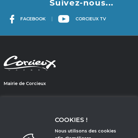
Suivez-nous...
|
FACEBOOK
CORCIEUX TV
Mairie de Corcieux
1, PLace du Général de Gaulle
88430 - Corcieux
COOKIES !
03 29 50 67 21
Nous utilisons des cookies