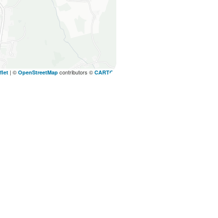
|
©
contributors ©
flet
OpenStreetMap
CARTO