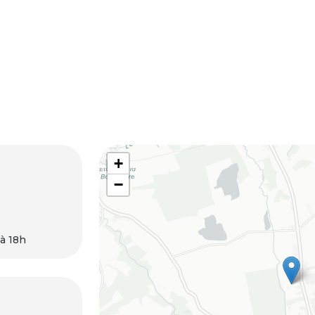
+
−
 à 18h