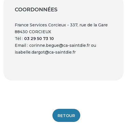
COORDONNÉES
France Services Corcieux - 337, rue de la Gare
88430 CORCIEUX
Tél :
03 29 50 73 10
Email : corinne.begue@ca-saintdie.fr ou
isabelle.dargot@ca-saintdie.fr
|
©
contributors ©
Leaflet
OpenStreetMap
CARTO
+
−
RETOUR