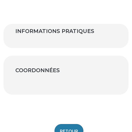
INFORMATIONS PRATIQUES
COORDONNÉES
|
©
contributors ©
Leaflet
OpenStreetMap
CARTO
+
−
RETOUR