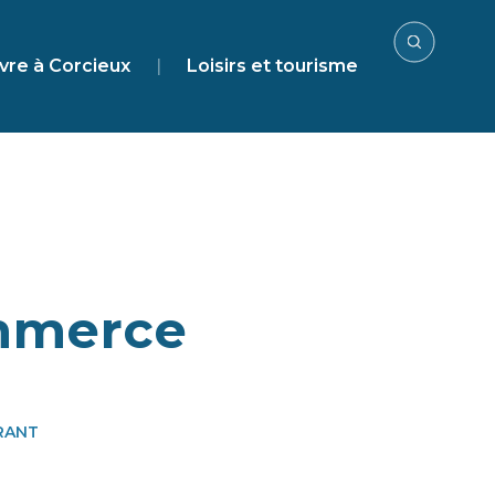
vre à Corcieux
|
Loisirs et tourisme
ommerce
RANT