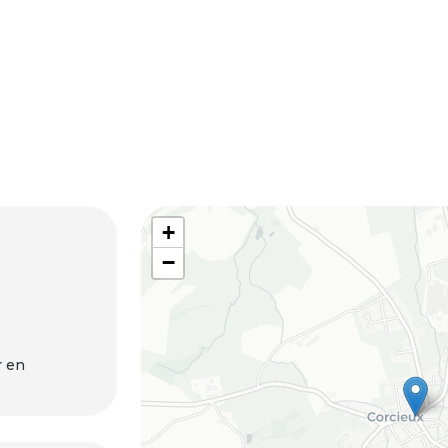
+
−
r en