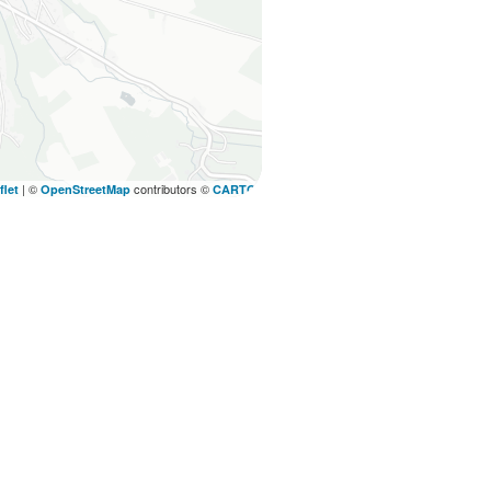
|
©
contributors ©
flet
OpenStreetMap
CARTO