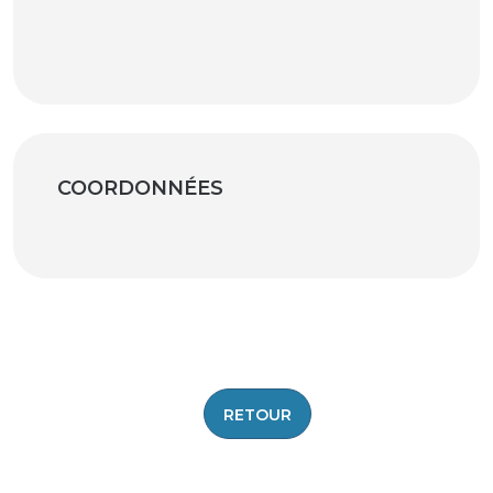
COORDONNÉES
|
©
contributors ©
Leaflet
OpenStreetMap
CARTO
+
−
RETOUR