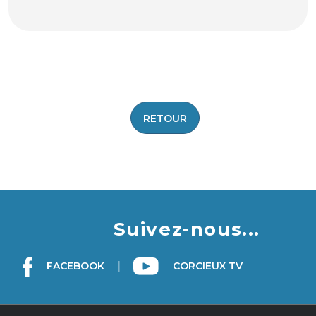
|
©
contributors ©
Leaflet
OpenStreetMap
CARTO
+
−
RETOUR
Suivez-nous...
|
FACEBOOK
CORCIEUX TV