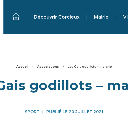
Découvrir Corcieux
|
Mairie
|
Vi
Accueil
Associations
Les Gais godillots – marche
Gais godillots – m
SPORT
|
PUBLIÉ LE 20 JUILLET 2021