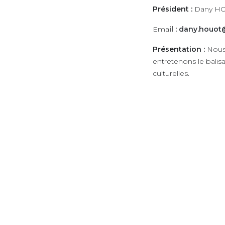
Président :
Dany H
Ema
il :
dany.houot
Présentation :
Nous 
entretenons le balis
culturelles.